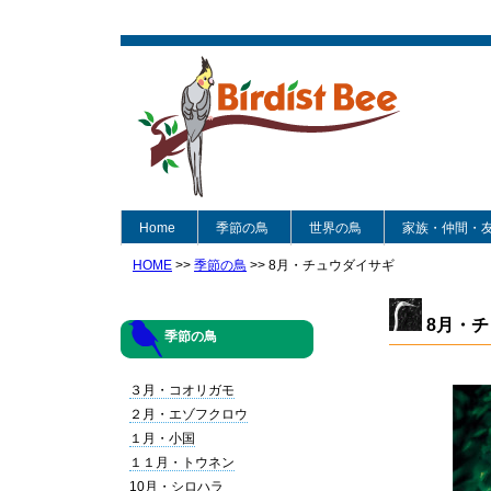
Home
季節の鳥
世界の鳥
家族・仲間・
HOME
>>
季節の鳥
>> 8月・チュウダイサギ
8月・チ
季節の鳥
３月・コオリガモ
２月・エゾフクロウ
１月・小国
１１月・トウネン
10月・シロハラ