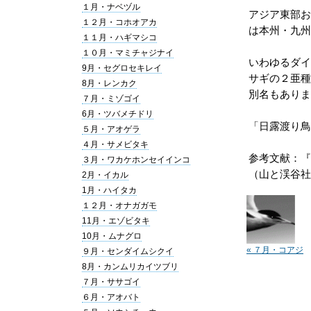
１月・ナベヅル
アジア東部お
１２月・コホオアカ
は本州・九州
１１月・ハギマシコ
１０月・マミチャジナイ
いわゆるダイ
9月・セグロセキレイ
サギの２亜種
8月・レンカク
別名もありま
７月・ミゾゴイ
6月・ツバメチドリ
「日露渡り鳥
５月・アオゲラ
４月・サメビタキ
参考文献：『
３月・ワカケホンセイインコ
（山と渓谷社
2月・イカル
1月・ハイタカ
１２月・オナガガモ
11月・エゾビタキ
10月・ムナグロ
« ７月・コアジ
９月・センダイムシクイ
サシ
8月・カンムリカイツブリ
７月・ササゴイ
６月・アオバト